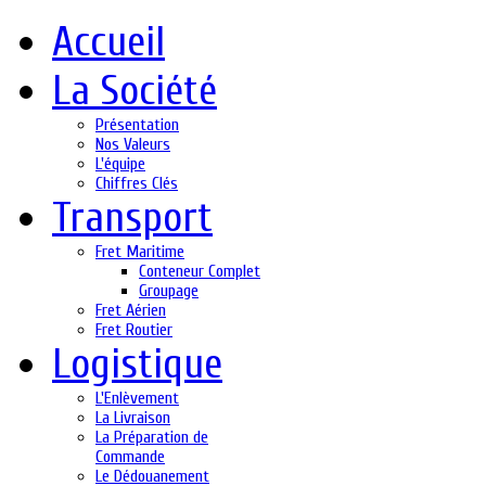
Accueil
La Société
Présentation
Nos Valeurs
L'équipe
Chiffres Clés
Transport
Fret Maritime
Conteneur Complet
Groupage
Fret Aérien
Fret Routier
Logistique
L'Enlèvement
La Livraison
La Préparation de
Commande
Le Dédouanement