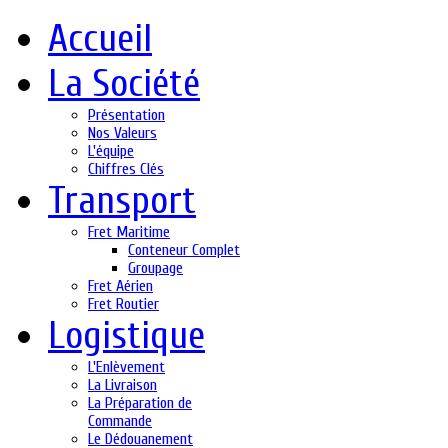
Accueil
La Société
Présentation
Nos Valeurs
L'équipe
Chiffres Clés
Transport
Fret Maritime
Conteneur Complet
Groupage
Fret Aérien
Fret Routier
Logistique
L'Enlèvement
La Livraison
La Préparation de
Commande
Le Dédouanement