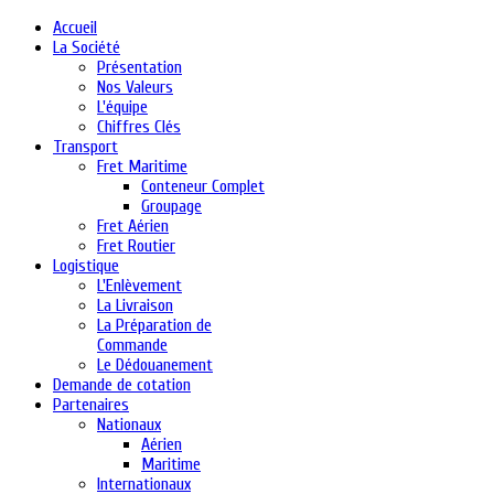
Accueil
La Société
Présentation
Nos Valeurs
L'équipe
Chiffres Clés
Transport
Fret Maritime
Conteneur Complet
Groupage
Fret Aérien
Fret Routier
Logistique
L'Enlèvement
La Livraison
La Préparation de
Commande
Le Dédouanement
Demande de cotation
Partenaires
Nationaux
Aérien
Maritime
Internationaux