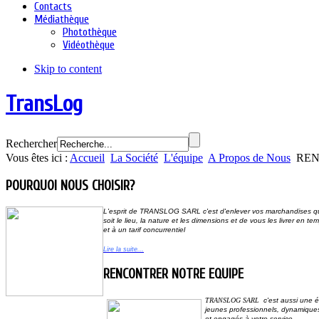
Contacts
Médiathèque
Photothèque
Vidéothèque
Skip to content
TransLog
Rechercher
Vous êtes ici :
Accueil
La Société
L'équipe
A Propos de Nous
REN
POURQUOI NOUS CHOISIR?
L'esprit de
TRANSLOG SARL
c'est d'enlever vos marchandises 
soit le lieu,
la nature et les dimensions et de vous les livrer en tem
et à un tarif concurrentiel
Lire la suite...
RENCONTRER NOTRE EQUIPE
TRANSLOG SARL
c'est aussi une 
jeunes professionnels, dynamique
et
engagés à votre service
.