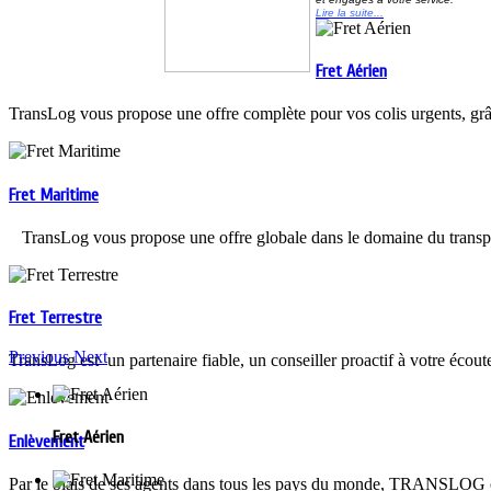
Lire la suite...
Fret Aérien
TransLog vous propose une offre complète pour vos colis urgents, grâc
Fret Maritime
TransLog vous propose une offre globale dans le domaine du trans
Fret Terrestre
Previous
Next
TransLog est un partenaire fiable, un conseiller proactif à votre écout
Fret Aérien
Enlèvement
Par le biais de ses agents dans tous les pays du monde, TRANSLOG off