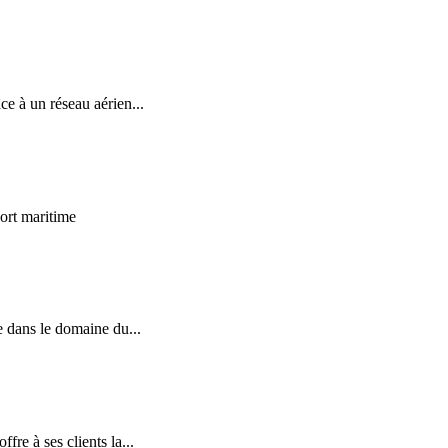
e à un réseau aérien...
port maritime
e dans le domaine du...
re à ses clients la...